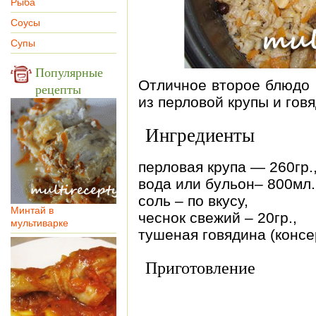
Рыба
Соусы
Супы
Популярные
Отличное второе блюдо 
рецепты
из перловой крупы и гов
Ингредиенты
перловая крупа — 260гр.
вода или бульон– 800мл.
соль – по вкусу,
Минтай в
чеснок свежий – 20гр.,
мультиварке
тушеная говядина (консе
Приготовление