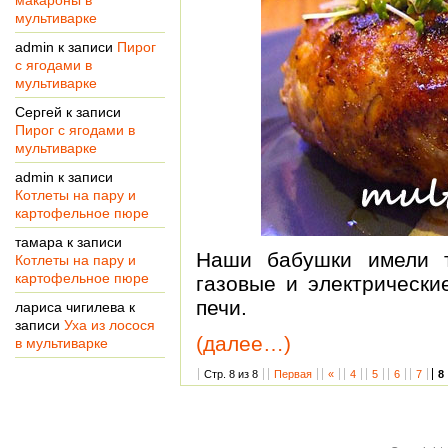
макароны в
мультиварке
admin
к записи
Пирог
с ягодами в
мультиварке
Сергей
к записи
Пирог с ягодами в
мультиварке
admin
к записи
Котлеты на пару и
картофельное пюре
тамара
к записи
Наши бабушки имели т
Котлеты на пару и
картофельное пюре
газовые и электрически
печи.
лариса чигилева
к
записи
Уха из лосося
(далее…)
в мультиварке
Стр. 8 из 8
Первая
«
4
5
6
7
8