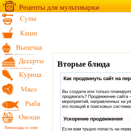
Рецепты для мультиварки
Рубрики
Вторые блюда
Вторые блюда
Выпечка
Как продвинуть сайт на пе
Десерты
Вы создали или только планируете
закуски
продвигать? Продвижение сайта –
мероприятий, направленных на у
Каши
его позиций в поисковых система
Конкурс
Ускорение продвижения
Курица
Лимонады и соки
Если вам трудно попасть на перв