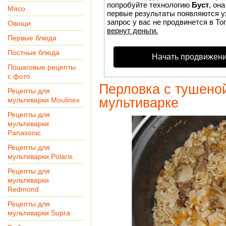
попробуйте технологию
Буст
, он
Мясо
первые результаты появляются уж
запрос у вас не продвинется в То
Овощи
вернут деньги.
Первые блюда
Постные блюда
Начать продвижени
Пошаговые рецепты
с фото
Перловка с тушеной
Рецепты для
мультиварке
мультиварки Moulinex
Рецепты для
мультиварки
Panasonic
Рецепты для
мультиварки Polaris
Рецепты для
мультиварки
Redmond
Рецепты для
мультиварки Supra