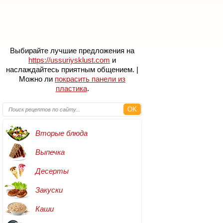
Выбирайте лучшие предложения на
https://ussuriysklust.com
и
наслаждайтесь приятным общением. |
Можно ли
покрасить панели из
пластика
.
OK
Вторые блюда
Выпечка
Десерты
Закуски
Каши