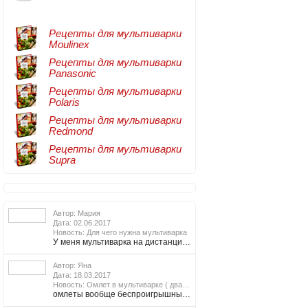
Рецепты для мультиварки
Moulinex
Рецепты для мультиварки
Panasonic
Рецепты для мультиварки
Polaris
Рецепты для мультиварки
Redmond
Рецепты для мультиварки
Supra
Подробнее
Автор: Мария
Дата: 02.06.2017
Подробнее
Новость: Для чего нужна мультиварка
У меня мультиварка на дистанционном управлении (с телефона могу все происходящее с ней отслеживать). Долго выбирала между фирмами и функциональными особенностями, остановилась на Редмонд (кстати, у других фирм такой функции не встречала вообще). Мне нравится, что можно не стоять над мультиваркой и не следить за готовкой. Мксимум 1 раз подхожу к ней пока еда готовится.
Автор: Яна
Дата: 18.03.2017
Подробнее
Новость: Омлет в мультиварке ( два варианта)
омлеты вообще беспроигрышный вариант, часто готовлю но в основном на сковороде которая у меня в комплекте с мультиваркой. пользуюсь Редмонд Мастерфрай и практически как на плите готовлю