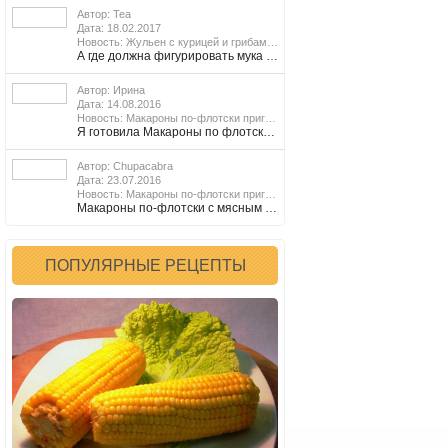
Автор: Теа
Дата: 18.02.2017
Подробнее
Новость: Жульен с курицей и грибами в мультиварке
А где должна фигурировать мука в первом рецепте жульена?
Автор: Ирина
Дата: 14.08.2016
Подробнее
Новость: Макароны по-флотски приготовленные в мультиварке
Я готовила Макароны по флотски с говяжим фаршем и это было первое блюдо, которое я решила приготовить в своей первой мультиварке Smile. Получилось о-о-очень вкусно, делала всё по данному рецепту, кроме объёма - несколько больше. Огромное спасибо за рецепт. P.S. В моей мультиварке отсутствующий режим Жарка заменила на Кекс, минимум времени 30 мин.,обжаривала всё при закрытой крышке, периодически открывая её, чтоб добавить очередной ингредиент или перемешать. После добавления макарон и воды готовку продолжила на режиме На пару. Вместо режима Варка. Может кому-то поможет быстрее…
Автор: Chupacabra
Дата: 23.07.2016
Новость: Макароны по-флотски приготовленные в мультиварке
Макароны по-флотски с мясным фаршем. Что может быть проще! Очень популярное и сытное мясное блюдо, которое под силу приготовить даже тем, кто далек от кулинарии. Главное, что на приготовление блюда уходит совсем мало времени.
ПОПУЛЯРНЫЕ РЕЦЕПТЫ