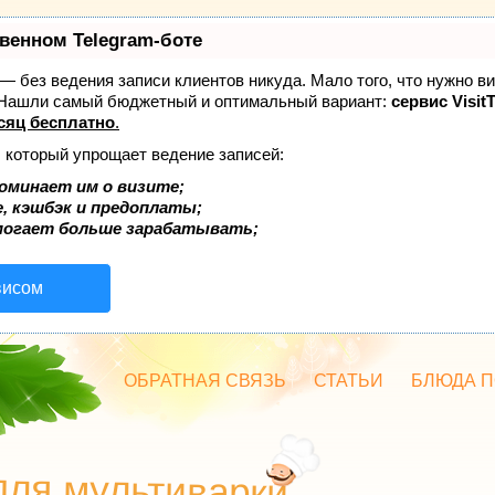
твенном Telegram-боте
т — без ведения записи клиентов никуда. Мало того, что нужно в
. Нашли самый бюджетный и оптимальный вариант:
сервис Visit
сяц бесплатно
.
, который упрощает ведение записей:
оминает им о визите;
, кэшбэк и предоплаты;
могает больше зарабатывать;
висом
ОБРАТНАЯ СВЯЗЬ
СТАТЬИ
БЛЮДА П
для мультиварки