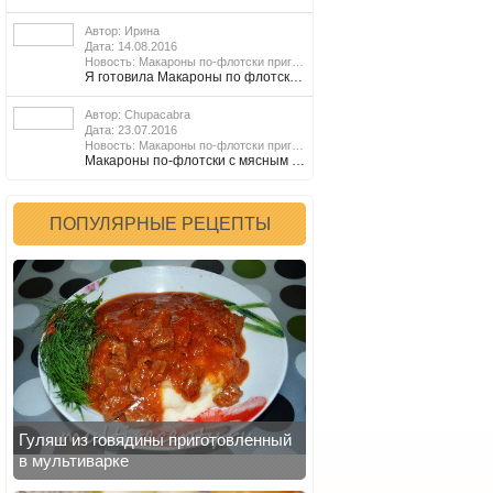
Автор: Ирина
Дата: 14.08.2016
Подробнее
Новость: Макароны по-флотски приготовленные в мультиварке
Я готовила Макароны по флотски с говяжим фаршем и это было первое блюдо, которое я решила приготовить в своей первой мультиварке Smile. Получилось о-о-очень вкусно, делала всё по данному рецепту, кроме объёма - несколько больше. Огромное спасибо за рецепт. P.S. В моей мультиварке отсутствующий режим Жарка заменила на Кекс, минимум времени 30 мин.,обжаривала всё при закрытой крышке, периодически открывая её, чтоб добавить очередной ингредиент или перемешать. После добавления макарон и воды готовку продолжила на режиме На пару. Вместо режима Варка. Может кому-то поможет быстрее…
Автор: Chupacabra
Дата: 23.07.2016
Новость: Макароны по-флотски приготовленные в мультиварке
Макароны по-флотски с мясным фаршем. Что может быть проще! Очень популярное и сытное мясное блюдо, которое под силу приготовить даже тем, кто далек от кулинарии. Главное, что на приготовление блюда уходит совсем мало времени.
ПОПУЛЯРНЫЕ РЕЦЕПТЫ
Гуляш из говядины приготовленный
в мультиварке