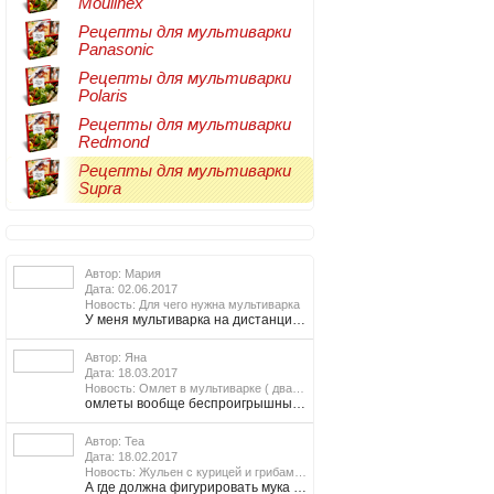
Moulinex
Рецепты для мультиварки
Panasonic
Рецепты для мультиварки
Polaris
Рецепты для мультиварки
Redmond
Рецепты для мультиварки
Supra
Подробнее
Автор: Мария
Дата: 02.06.2017
Подробнее
Новость: Для чего нужна мультиварка
У меня мультиварка на дистанционном управлении (с телефона могу все происходящее с ней отслеживать). Долго выбирала между фирмами и функциональными особенностями, остановилась на Редмонд (кстати, у других фирм такой функции не встречала вообще). Мне нравится, что можно не стоять над мультиваркой и не следить за готовкой. Мксимум 1 раз подхожу к ней пока еда готовится.
Автор: Яна
Дата: 18.03.2017
Подробнее
Новость: Омлет в мультиварке ( два варианта)
омлеты вообще беспроигрышный вариант, часто готовлю но в основном на сковороде которая у меня в комплекте с мультиваркой. пользуюсь Редмонд Мастерфрай и практически как на плите готовлю
Автор: Теа
Дата: 18.02.2017
Подробнее
Новость: Жульен с курицей и грибами в мультиварке
А где должна фигурировать мука в первом рецепте жульена?