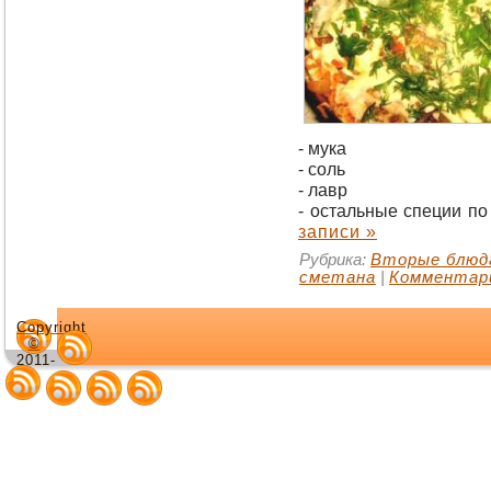
- мука
- соль
- лавр
- остальные специи по
записи »
Рубрика:
Вторые блюд
сметана
|
Комментари
Copyright
©
2011-
2013.
Рецепты
для
мультиварки.
Копирование
материалов
сайта