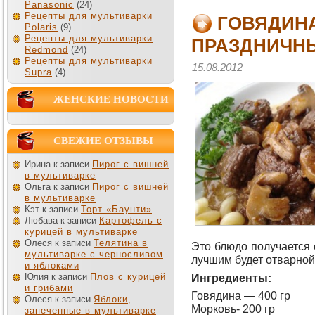
Panasonic
(24)
Рецепты для мультиварки
ГОВЯДИНА
Polaris
(9)
Рецепты для мультиварки
ПРАЗДНИЧНЫ
Redmond
(24)
Рецепты для мультиварки
15.08.2012
Supra
(4)
ЖЕНСКИЕ НОВОСТИ
СВЕЖИЕ ОТЗЫВЫ
Ирина к записи
Пирог с вишней
в мультиварке
Ольга к записи
Пирог с вишней
в мультиварке
Кэт к записи
Торт «Баунти»
Любава к записи
Картофель с
курицей в мультиварке
Олеся к записи
Телятина в
Это блюдо получается
мультиварке с черносливом
лучшим будет отварной 
и яблоками
Ингредиенты:
Юлия к записи
Плов с курицей
и грибами
Говядина — 400 гр
Олеся к записи
Яблоки,
Морковь- 200 гр
запеченные в мультиварке