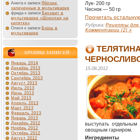
Лук- 200 гр
Анюта к записи
Яблоки,
запеченные в мультиварке
Чеснок — 50 гр
фрида к записи
Бисквит в
Прочитать остальную
мультиварке «Шоколад на
кипятке»
Рубрика:
Рецепты для
Олеся к записи
Борщ в
Комментарии (2) »
мультиварке
ТЕЛЯТИНА
АРХИВЫ ЗАПИСЕЙ
ЧЕРНОСЛИВ
Январь 2014
Декабрь 2013
15.08.2012
Октябрь 2013
Сентябрь 2013
Август 2013
Июль 2013
Июнь 2013
Май 2013
Апрель 2013
Март 2013
Февраль 2013
Январь 2013
Декабрь 2012
выступать отдельным 
Ноябрь 2012
овощным гарниром.
Октябрь 2012
Ингредиенты
Август 2012