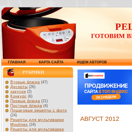
РЕ
ГОТОВИМ В
ГЛАВНАЯ
КАРТА САЙТА
ИЩЕМ АВТОРОВ
РУБРИКИ
Вторые блюда
(47)
Десерты
(26)
закуски
(2)
Конкурс
(6)
Первые блюда
(21)
Постные блюда
(4)
Пошаговые рецепты с фото
(24)
АВГУСТ 2012
Рецепты для мультиварки
Moulinex
(24)
Рецепты для мультиварки