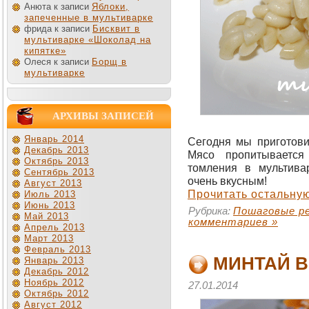
Анюта к записи
Яблоки,
запеченные в мультиварке
фрида к записи
Бисквит в
мультиварке «Шоколад на
кипятке»
Олеся к записи
Борщ в
мультиварке
АРХИВЫ ЗАПИСЕЙ
Январь 2014
Сегодня мы приготови
Декабрь 2013
Мясо пропитывается
Октябрь 2013
томления в мультива
Сентябрь 2013
очень вкусным!
Август 2013
Прочитать остальную
Июль 2013
Июнь 2013
Рубрика:
Пошаговые р
Май 2013
комментариев »
Апрель 2013
Март 2013
Февраль 2013
МИНТАЙ В
Январь 2013
Декабрь 2012
Ноябрь 2012
27.01.2014
Октябрь 2012
Август 2012