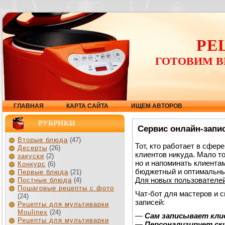
РЕ
ГОТОВИМ В
ГЛАВНАЯ
КАРТА САЙТА
ИЩЕМ АВТОРОВ
РУБРИКИ
Сервис онлайн-запис
Вторые блюда
(47)
Тот, кто работает в сфер
Десерты
(26)
клиентов никуда. Мало то
закуски
(2)
но и напоминать клиента
Конкурс
(6)
бюджетный и оптимальны
Первые блюда
(21)
Для новых пользователе
Постные блюда
(4)
Пошаговые рецепты с фото
Чат-бот для мастеров и 
(24)
записей:
Рецепты для мультиварки
Moulinex
(24)
—
Сам записывает кли
Рецепты для мультиварки
—
Персонализирует ски