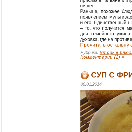
прислала Татьяна Мит
пишет:
Раньше, похожее блюд
появлением мультивар
и его. Единственный н
– то, что получится м
для семейного ужина,
духовка, где на против
Прочитать остальную
Рубрика:
Вторые блюд
Комментарии (2) »
СУП С ФР
06.01.2014