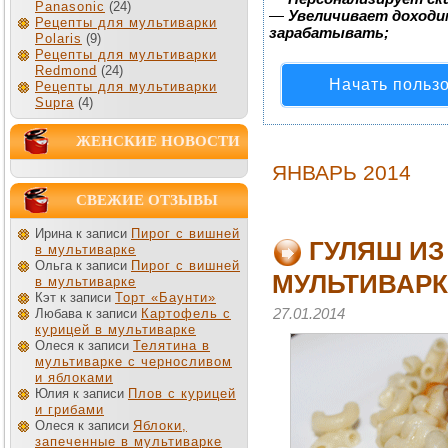
Panasonic
(24)
—
Увеличивает доходи
Рецепты для мультиварки
зарабатывать;
Polaris
(9)
Рецепты для мультиварки
Redmond
(24)
Начать польз
Рецепты для мультиварки
Supra
(4)
ЖЕНСКИЕ НОВОСТИ
ЯНВАРЬ 2014
СВЕЖИЕ ОТЗЫВЫ
Ирина к записи
Пирог с вишней
ГУЛЯШ ИЗ
в мультиварке
Ольга к записи
Пирог с вишней
МУЛЬТИВАРК
в мультиварке
Кэт к записи
Торт «Баунти»
27.01.2014
Любава к записи
Картофель с
курицей в мультиварке
Олеся к записи
Телятина в
мультиварке с черносливом
и яблоками
Юлия к записи
Плов с курицей
и грибами
Олеся к записи
Яблоки,
запеченные в мультиварке