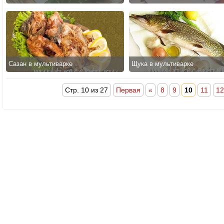
Сазан в мультиварке
Щука в мультиварке
Стр. 10 из 27
Первая
«
8
9
10
11
12