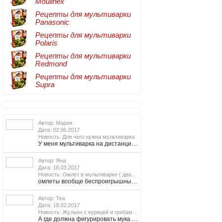
Moulinex
Рецепты для мультиварки
Panasonic
Рецепты для мультиварки
Polaris
Рецепты для мультиварки
Redmond
Рецепты для мультиварки
Supra
Подробнее
Автор: Мария
Дата: 02.06.2017
Подробнее
Новость: Для чего нужна мультиварка
У меня мультиварка на дистанционном управлении (с телефона могу все происходящее с ней отслеживать). Долго выбирала между фирмами и функциональными особенностями, остановилась на Редмонд (кстати, у других фирм такой функции не встречала вообще). Мне нравится, что можно не стоять над мультиваркой и не следить за готовкой. Мксимум 1 раз подхожу к ней пока еда готовится.
Автор: Яна
Дата: 18.03.2017
Подробнее
Новость: Омлет в мультиварке ( два варианта)
омлеты вообще беспроигрышный вариант, часто готовлю но в основном на сковороде которая у меня в комплекте с мультиваркой. пользуюсь Редмонд Мастерфрай и практически как на плите готовлю
Автор: Теа
Дата: 18.02.2017
Подробнее
Новость: Жульен с курицей и грибами в мультиварке
А где должна фигурировать мука в первом рецепте жульена?