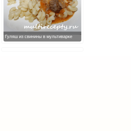
Гуляш из свинины в мультиварке