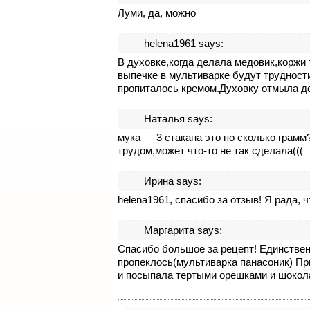
Луми, да, можно
helena1961
says:
В духовке,когда делала медовик,коржи
выпечке в мультиварке будут трудност
пропиталось кремом.Духовку отмыла до 
Наталья
says:
мука — 3 стакана это по сколько грамм
трудом,может что-то не так сделала(((
Ирина
says:
helena1961, спасибо за отзыв! Я рада, 
Маргарита
says:
Спасибо большое за рецепт! Единственн
пропеклось(мультиварка панасоник) Пр
и посыпала тертыми орешками и шоколад