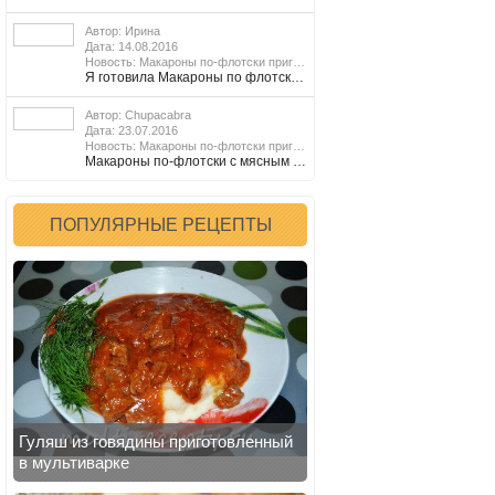
Автор: Ирина
Дата: 14.08.2016
Подробнее
Новость: Макароны по-флотски приготовленные в мультиварке
Я готовила Макароны по флотски с говяжим фаршем и это было первое блюдо, которое я решила приготовить в своей первой мультиварке Smile. Получилось о-о-очень вкусно, делала всё по данному рецепту, кроме объёма - несколько больше. Огромное спасибо за рецепт. P.S. В моей мультиварке отсутствующий режим Жарка заменила на Кекс, минимум времени 30 мин.,обжаривала всё при закрытой крышке, периодически открывая её, чтоб добавить очередной ингредиент или перемешать. После добавления макарон и воды готовку продолжила на режиме На пару. Вместо режима Варка. Может кому-то поможет быстрее…
Автор: Chupacabra
Дата: 23.07.2016
Новость: Макароны по-флотски приготовленные в мультиварке
Макароны по-флотски с мясным фаршем. Что может быть проще! Очень популярное и сытное мясное блюдо, которое под силу приготовить даже тем, кто далек от кулинарии. Главное, что на приготовление блюда уходит совсем мало времени.
ПОПУЛЯРНЫЕ РЕЦЕПТЫ
Гуляш из говядины приготовленный
в мультиварке