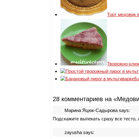
Торт медовик 
Творожно-клюк
Б
28 комментариев на «Медови
Марина Яцюк-Садырова
says:
Подскажите выпекать сразу все тесто, 
zayusha
says: