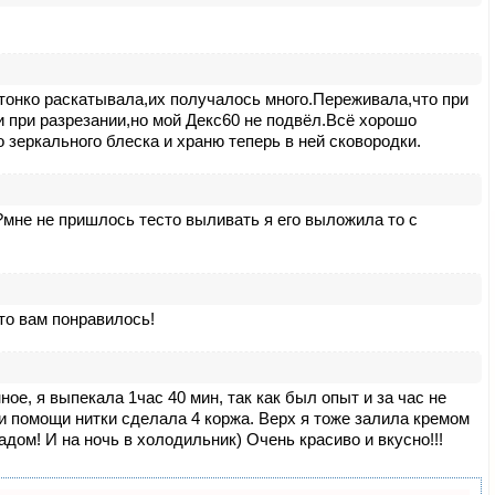
 тонко раскатывала,их получалось много.Переживала,что при
и при разрезании,но мой Декс60 не подвёл.Всё хорошо
зеркального блеска и храню теперь в ней сковородки.
?мне не пришлось тесто выливать я его выложила то с
что вам понравилось!
ое, я выпекала 1час 40 мин, так как был опыт и за час не
и помощи нитки сделала 4 коржа. Верх я тоже залила кремом
ом! И на ночь в холодильник) Очень красиво и вкусно!!!