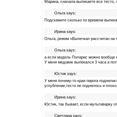
Марина, сначала выпекаете все тесто, 
Ольга
says:
Подскажите сколько по времени выпек
Ирина
says:
Ольга, режим «Выпечка» рассчитан на 
Ольга
says:
а если модель Поларис можно вообще н
У меня медовик выпекался 3 часа а по
Юстик
says:
У меня почему-то края пирога поднялис
углубление,тесто не поднялось и плох
Ирина
says:
Юстик, так бывает, если мультиварку о
Светлана
says: