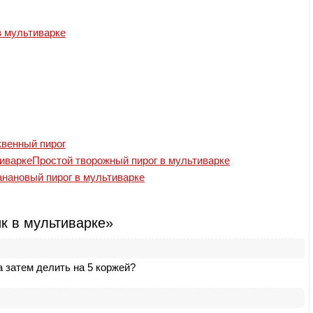
в мультиварке
венный пирог
Простой творожный пирог в мультиварке
анановый пирог в мультиварке
к в мультиварке»
а затем делить на 5 коржей?