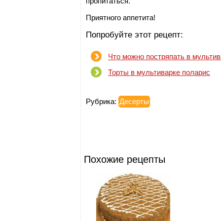
пропитаться.
Приятного аппетита!
Попробуйте этот рецепт:
Что можно постряпать в мультив
Торты в мультиварке поларис
Рубрика:
Десерты
Похожие рецепты