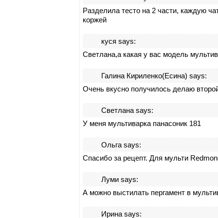
Разделила тесто на 2 части, каждую ча
коржей
куся
says:
Светлана,а какая у вас модель мульти
Галина Кириленко(Есина)
says:
Очень вкусно получилось делаю второй 
Светлана
says:
У меня мультиварка панасоник 181
Ольга
says:
Спасибо за рецепт. Для мульти Redmon
Луми
says:
А можно выстилать пергамент в мульти
Ирина
says: