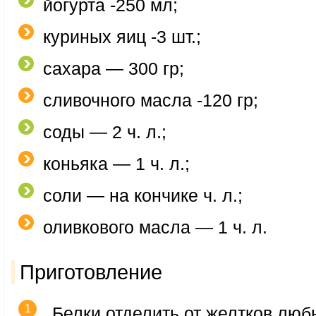
йогурта -250 мл;
куриных яиц -3 шт.;
сахара — 300 гр;
сливочного масла -120 гр;
соды — 2 ч. л.;
коньяка — 1 ч. л.;
соли — на кончике ч. л.;
оливкового масла — 1 ч. л.
Приготовление
Белки отделить от желтков лю