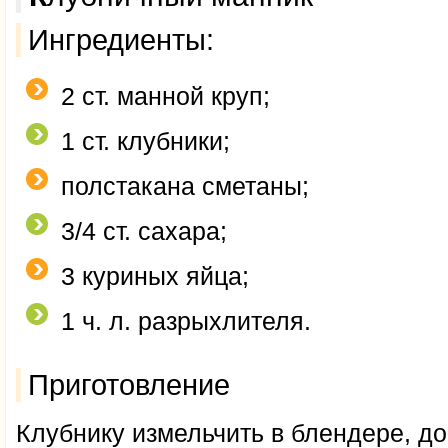
Ингредиенты:
2 ст. манной круп;
1 ст. клубники;
полстакана сметаны;
3/4 ст. сахара;
3 куриных яйца;
1 ч. л. разрыхлителя.
Приготовление
Клубнику измельчить в блендере, д