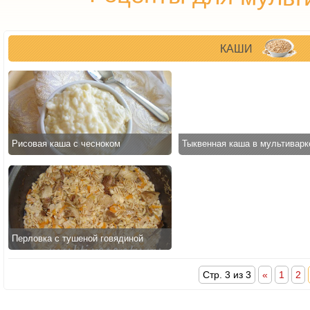
КАШИ
Рисовая каша с чесноком
Тыквенная каша в мультиварк
Перловка с тушеной говядиной
Стр. 3 из 3
«
1
2